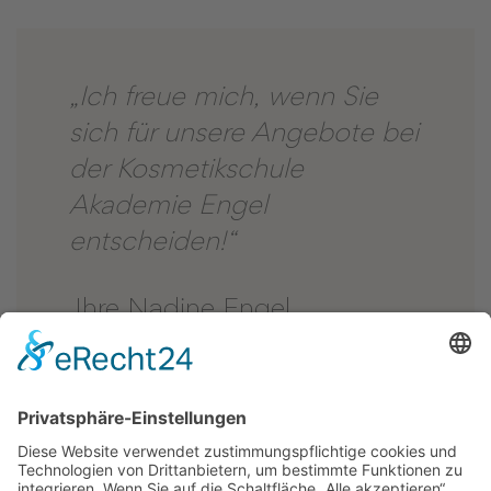
„Ich freue mich, wenn Sie
sich für unsere Angebote bei
der Kosmetikschule
Akademie Engel
entscheiden!“
Ihre Nadine Engel
Geschäftsführerin Kosmetikschule Akademie Engel
GmbH