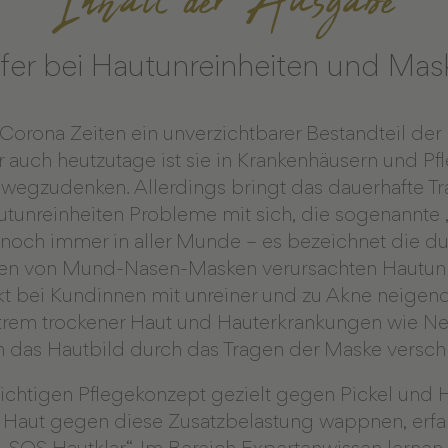
Inhalt der Ausgabe
lfer bei Hautunreinheiten und Mas
Corona Zeiten ein unverzichtbarer Bestandteil der
uch heutzutage ist sie in Krankenhäusern und Pf
wegzudenken. Allerdings bringt das dauerhafte Tr
tunreinheiten Probleme mit sich, die sogenannte 
 noch immer in aller Munde – es bezeichnet die d
en von Mund-Nasen-Masken verursachten Hautunr
rkt bei Kundinnen mit unreiner und zu Akne neigend
trem trockener Haut und Hauterkrankungen wie Ne
ch das Hautbild durch das Tragen der Maske versc
ichtigen Pflegekonzept gezielt gegen Pickel und 
 Haut gegen diese Zusatzbelastung wappnen, erfa