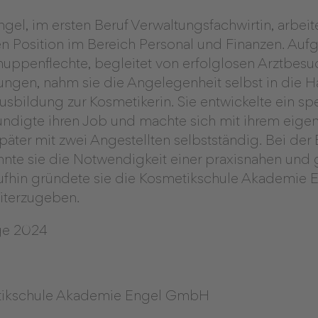
Platform
&
eRecht24
el, im ersten Beruf Verwaltungsfachwirtin, arbeitet
n Position im Bereich Personal und Finanzen. Aufg
uppenflechte, begleitet von erfolglosen Arztbes
ngen, nahm sie die Angelegenheit selbst in die 
usbildung zur Kosmetikerin. Sie entwickelte ein spe
ündigte ihren Job und machte sich mit ihrem eige
später mit zwei Angestellten selbstständig. Bei der 
nnte sie die Notwendigkeit einer praxisnahen und 
ufhin gründete sie die Kosmetikschule Akademie
iterzugeben.
ge 2024
ikschule Akademie Engel GmbH