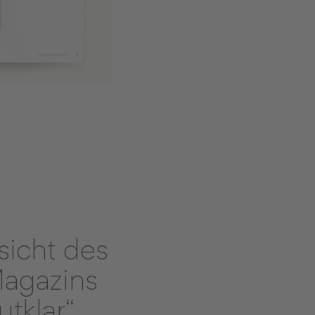
sicht des
agazins
tklar“.