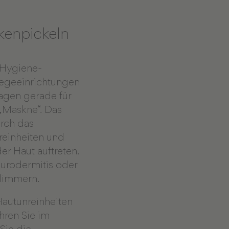
kenpickeln
 Hygiene-
legeeinrichtungen
agen gerade für
„Maskne“. Das
urch das
einheiten und
er Haut auftreten.
urodermitis oder
hlimmern.
Hautunreinheiten
hren Sie im