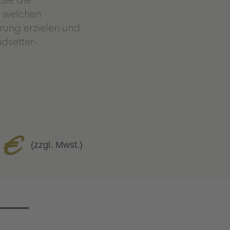
Sie die
t welchen
rung erzielen und
dsetter-
 €
(zzgl. Mwst.)