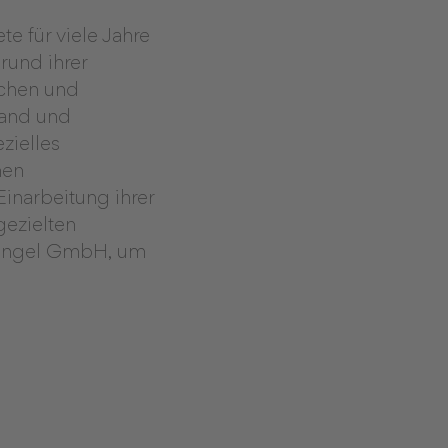
e für viele Jahre
rund ihrer
uchen und
Hand und
zielles
nen
Einarbeitung ihrer
gezielten
 Engel GmbH, um