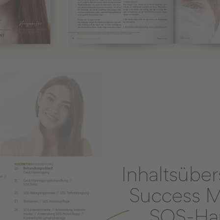
Inhaltsüber
Success M
„SOS-Hau