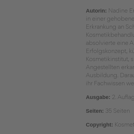
Autorin:
Nadine Eng
in einer gehobene
Erkrankung an Sch
Kosmetikbehandlu
absolvierte eine A
Erfolgskonzept, k
Kosmetikinstitut, 
Angestellten erka
Ausbildung. Dara
ihr Fachwissen we
Ausgabe:
2. Aufla
Seiten:
35 Seiten
Copyright:
Kosmet